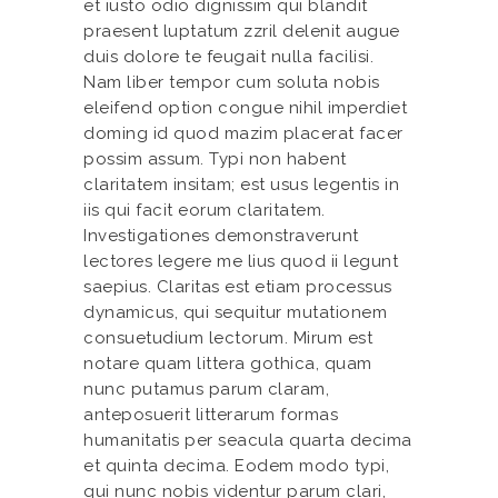
et iusto odio dignissim qui blandit
praesent luptatum zzril delenit augue
duis dolore te feugait nulla facilisi.
Nam liber tempor cum soluta nobis
eleifend option congue nihil imperdiet
doming id quod mazim placerat facer
possim assum. Typi non habent
claritatem insitam; est usus legentis in
iis qui facit eorum claritatem.
Investigationes demonstraverunt
lectores legere me lius quod ii legunt
saepius. Claritas est etiam processus
dynamicus, qui sequitur mutationem
consuetudium lectorum. Mirum est
notare quam littera gothica, quam
nunc putamus parum claram,
anteposuerit litterarum formas
humanitatis per seacula quarta decima
et quinta decima. Eodem modo typi,
qui nunc nobis videntur parum clari,