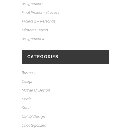
Assignment 1
Final Project – Process
Project 2 – Personas
Midterm Project
Assignment 4
CATEGORIES
Business
Design
Mobile UI Design
Music
Sport
UI/UX Design
Uncategorized