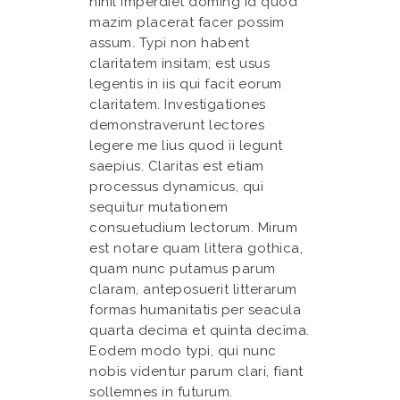
nihil imperdiet doming id quod
mazim placerat facer possim
assum. Typi non habent
claritatem insitam; est usus
legentis in iis qui facit eorum
claritatem. Investigationes
demonstraverunt lectores
legere me lius quod ii legunt
saepius. Claritas est etiam
processus dynamicus, qui
sequitur mutationem
consuetudium lectorum. Mirum
est notare quam littera gothica,
quam nunc putamus parum
claram, anteposuerit litterarum
formas humanitatis per seacula
quarta decima et quinta decima.
Eodem modo typi, qui nunc
nobis videntur parum clari, fiant
sollemnes in futurum.