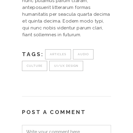
nunc putamus parum claram,
anteposuerit litterarum formas
humanitatis per seacula quarta decima
et quinta decima. Eodem modo typi,
qui nunc nobis videntur parum clari,
fiant sollemnes in futurum.
TAGS:
ARTICLES
AUDIO
CULTURE
UI/UX DESIGN
POST A COMMENT