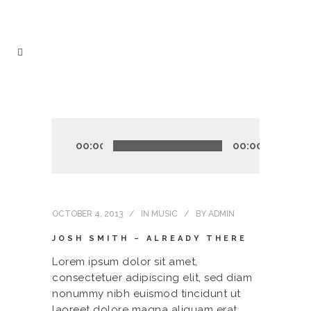
Audio
Player
00:00
00:00
OCTOBER 4, 2013
IN
MUSIC
BY
ADMIN
JOSH SMITH – ALREADY THERE
Lorem ipsum dolor sit amet,
consectetuer adipiscing elit, sed diam
nonummy nibh euismod tincidunt ut
laoreet dolore magna aliquam erat