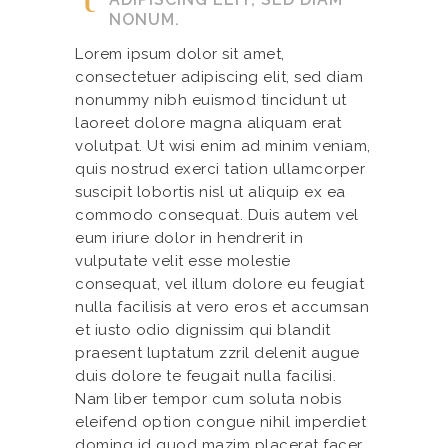
NONUM.
Lorem ipsum dolor sit amet,
consectetuer adipiscing elit, sed diam
nonummy nibh euismod tincidunt ut
laoreet dolore magna aliquam erat
volutpat. Ut wisi enim ad minim veniam,
quis nostrud exerci tation ullamcorper
suscipit lobortis nisl ut aliquip ex ea
commodo consequat. Duis autem vel
eum iriure dolor in hendrerit in
vulputate velit esse molestie
consequat, vel illum dolore eu feugiat
nulla facilisis at vero eros et accumsan
et iusto odio dignissim qui blandit
praesent luptatum zzril delenit augue
duis dolore te feugait nulla facilisi.
Nam liber tempor cum soluta nobis
eleifend option congue nihil imperdiet
doming id quod mazim placerat facer