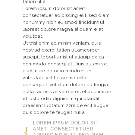
tation ulla.
Lorem ipsum dolor sit amet,
consectetuer adipiscing elit, sed diam
nonummy nibh euismod tincidunt ut
laoreet dolore magna aliquam erat
volutpat.
Ut wisi enim ad minim veniam, quis
nostrud exerci tation ullamcorper
suscipit lobortis nisl ut aliquip ex ea
commodo consequat. Duis autem vel
eum iriure dolor in hendrerit in
vulputate velit esse molestie
consequat, vel illum dolore eu feugiat
nulla facilisis at vero eros et accumsan
et iusto odio dignissim qui blandit
praesent luptatum zzril delenit augue
duis dolore te feugait nulla
LOREM IPSUM DOLOR SIT
AMET, CONSECTETUER
ADIPISCING ELIT, SED DIAM