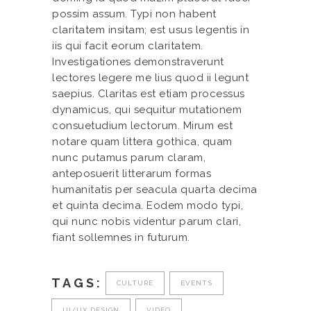
possim assum. Typi non habent
claritatem insitam; est usus legentis in
iis qui facit eorum claritatem.
Investigationes demonstraverunt
lectores legere me lius quod ii legunt
saepius. Claritas est etiam processus
dynamicus, qui sequitur mutationem
consuetudium lectorum. Mirum est
notare quam littera gothica, quam
nunc putamus parum claram,
anteposuerit litterarum formas
humanitatis per seacula quarta decima
et quinta decima. Eodem modo typi,
qui nunc nobis videntur parum clari,
fiant sollemnes in futurum.
TAGS:
CULTURE
EVENTS
UI/UX DESIGN
VIDEO